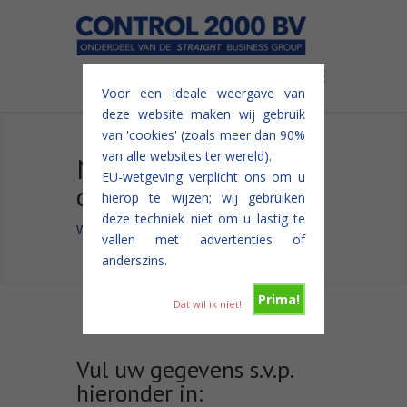
Voor een ideale weergave van
deze website maken wij gebruik
van 'cookies' (zoals meer dan 90%
van alle websites ter wereld).
Neem vrijblijvend
EU-wetgeving verplicht ons om u
contact met ons op
hierop te wijzen; wij gebruiken
deze techniek niet om u lastig te
We zijn u graag van dienst!
vallen met advertenties of
anderszins.
Prima!
Dat wil ik niet!
Vul uw gegevens s.v.p.
hieronder in: