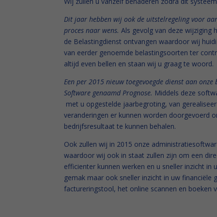
Wij zullen u vanzelf benaderen zodra dit systeem
Dit jaar hebben wij ook de uitstelregeling voor aa
proces naar wens.
Als gevolg van deze wijziging
de Belastingdienst ontvangen waardoor wij huid
van eerder genoemde belastingsoorten ter cont
altijd even bellen en staan wij u graag te woord.
Een per 2015 nieuw toegevoegde dienst aan onze b
Software genaamd Prognose.
Middels deze softwar
met u opgestelde jaarbegroting, van gerealiseerd
veranderingen er kunnen worden doorgevoerd om
bedrijfsresultaat te kunnen behalen.
Ook zullen wij in 2015 onze administratiesoftwar
waardoor wij ook in staat zullen zijn om een di
efficienter kunnen werken en u sneller inzicht in
gemak maar ook sneller inzicht in uw financiële
factureringstool, het online scannen en boeken 