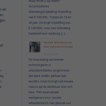
Waar moet u op letten?
Stroomschema
t dit
schenkingsvrijstelling Vrijstelling
van
van € 100.000,- Tussen de 18 en
agen
40 jaar. De hoge vrijstelling van
€ 100.000,- voor een schenking
bestemd voor aankoop […]
Nieuwe arbeidsrisico’s
af
door cybertechnologie
29 juni 2016
De toepassing van nieuwe
technologieën in
n
arbeidsmiddelen zorgt ervoor
wij
dat werk sneller gedaan kan
n
worden, maar brengt ook nieuwe
ne
risico’s op de werkvloer met zich
mee. TNO waarschuwt
werkgevers voor nieuwe
arbeidsrisico’s. Het gebruik van