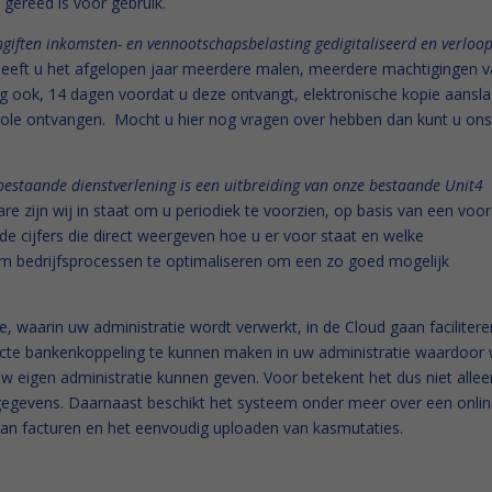
 gereed is voor gebruik.
ngiften inkomsten- en vennootschapsbelasting gedigitaliseerd en verloop
 heeft u het afgelopen jaar meerdere malen, meerdere machtigingen 
ig ook, 14 dagen voordat u deze ontvangt, elektronische kopie aansl
role ontvangen. Mocht u hier nog vragen over hebben dan kunt u ons
estaande dienstverlening is een uitbreiding van onze bestaande Unit4
e zijn wij in staat om u periodiek te voorzien, op basis van een voor
e cijfers die direct weergeven hoe u er voor staat en welke
 bedrijfsprocessen te optimaliseren om een zo goed mogelijk
e, waarin uw administratie wordt verwerkt, in de Cloud gaan facilitere
recte bankenkoppeling te kunnen maken in uw administratie waardoor 
 uw eigen administratie kunnen geven. Voor betekent het dus niet allee
 gegevens. Daarnaast beschikt het systeem onder meer over een onli
van facturen en het eenvoudig uploaden van kasmutaties.