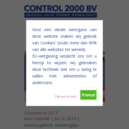
Voor een ideale weergave van
deze website maken wij gebruik
van 'cookies' (zoals meer dan 90%
van alle websites ter wereld).
EU-wetgeving verplicht ons om u
hierop te wijzen; wij gebruiken
deze techniek niet om u lastig te
vallen met advertenties of
anderszins.
Prima!
Dat wil ik niet!
Schenken in 2017
door
controlb
| Jul 12, 2016 |
Belastingdienst
,
Belastingtips