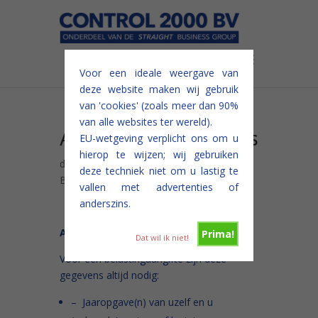
Voor een ideale weergave van
deze website maken wij gebruik
van 'cookies' (zoals meer dan 90%
van alle websites ter wereld).
Aangifte-eisen en tips
EU-wetgeving verplicht ons om u
hierop te wijzen; wij gebruiken
door
controlb
| Dec 18, 2014 |
deze techniek niet om u lastig te
Belastingdienst
,
Belastingtips
|
0 Reacties
vallen met advertenties of
anderszins.
Aangiften Inkomstenbelasting 2014
Prima!
Dat wil ik niet!
Voor een belastingaangifte zijn deze
gegevens altijd nodig:
– Jaaropgave(n) van uzelf en u